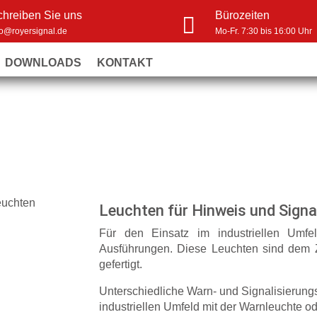
chreiben Sie uns
Bürozeiten

fo@royersignal.de
Mo-Fr. 7:30 bis 16:00 Uhr
DOWNLOADS
KONTAKT
Leuchten für Hinweis und Signa
Für den Einsatz im industriellen Umfel
Ausführungen. Diese Leuchten sind dem 
gefertigt.
Unterschiedliche Warn- und Signalisieru
industriellen Umfeld mit der Warnleuchte o