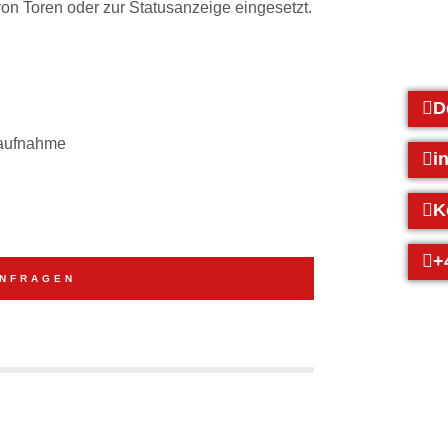
on Toren oder zur Statusanzeige eingesetzt.
D
maufnahme
i
K
+
ANFRAGEN