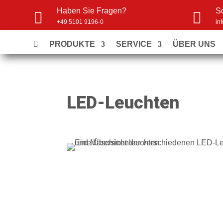
Haben Sie Fragen?
S


+49 5101 9196-0
in
PRODUKTE
SERVICE
ÜBER UNS
LED-Leuchten