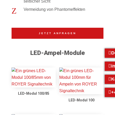
seitlicher Sicht
Z
Vermeidung von Phantomeffekten
JETZT ANFRAGEN
LED-Ampel-Module
D
i
K
+
LED-Modul 100/85
LED-Modul 100