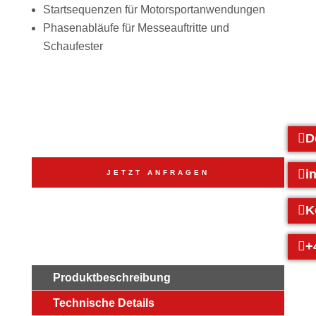
Startsequenzen für Motorsportanwendungen
Phasenabläufe für Messeauftritte und
Schaufester
D
i
JETZT ANFRAGEN
K
+
Produktbeschreibung
Technische Details